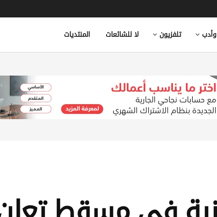
وأدب
تلفزيون
لا للشائعات
المنتديات
انية في مسقط تعلن