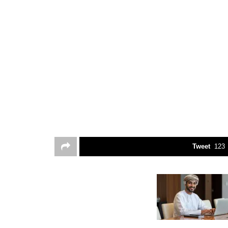
Tweet
123