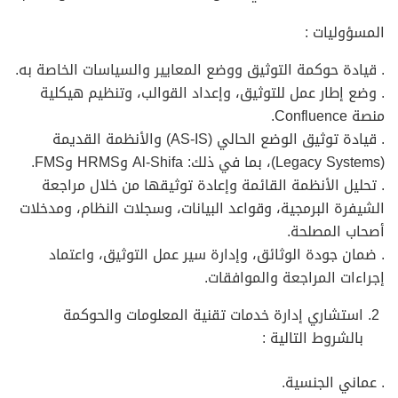
المسؤوليات :
. قيادة حوكمة التوثيق ووضع المعايير والسياسات الخاصة به.
. وضع إطار عمل للتوثيق، وإعداد القوالب، وتنظيم هيكلية
منصة Confluence.
. قيادة توثيق الوضع الحالي (AS-IS) والأنظمة القديمة
(Legacy Systems)، بما في ذلك: Al-Shifa وHRMS وFMS.
. تحليل الأنظمة القائمة وإعادة توثيقها من خلال مراجعة
الشيفرة البرمجية، وقواعد البيانات، وسجلات النظام، ومدخلات
أصحاب المصلحة.
. ضمان جودة الوثائق، وإدارة سير عمل التوثيق، واعتماد
إجراءات المراجعة والموافقات.
استشاري إدارة خدمات تقنية المعلومات والحوكمة
بالشروط التالية :
. عماني الجنسية.