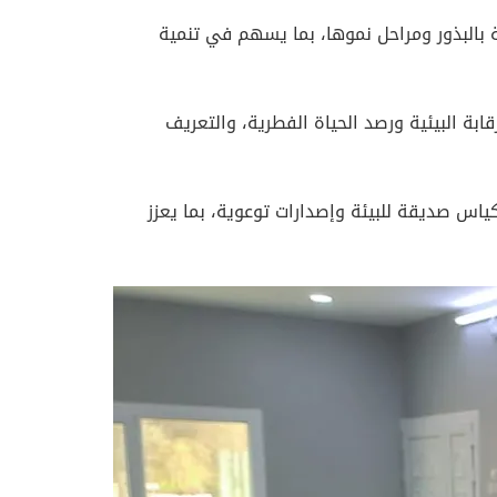
ة بالبذور ومراحل نموها، بما يسهم في تنمية
بة البيئية ورصد الحياة الفطرية، والتعريف
ياس صديقة للبيئة وإصدارات توعوية، بما يعزز