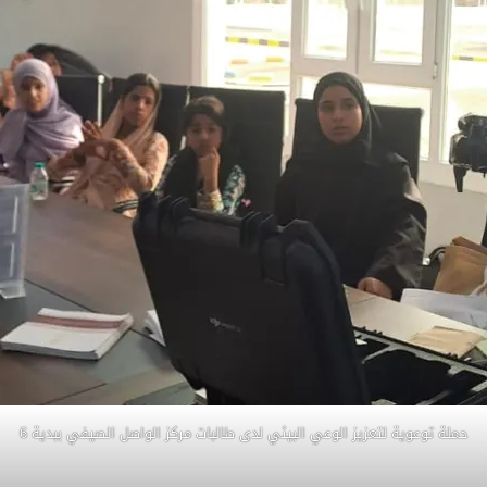
حملة توعوية لتعزيز الوعي البيئي لدى طالبات مركز الواصل الصيفي ببدية 6