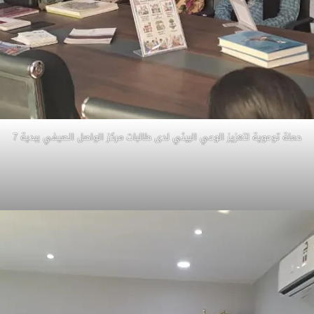
حملة توعوية لتعزيز الوعي البيئي لدى طالبات مركز الواصل الصيفي ببدية 7