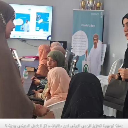
حملة توعوية لتعزيز الوعي البيئي لدى طالبات مركز الواصل الصيفي ببدية 8