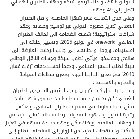
9 يوليو 2026، وبذلك ترتفع شبكة وجهات الطيران العُماني
لتصل إلى 49 وجهة.
وعلى مدى الثمانية عشر شهرًا الماضية، واصل الطيران
العماني تعزيز حضوره الدولي عبر توسيع وجهاته وعقد
شراكات استراتيجية؛ شملت انضمامه إلى تحالف الطيران
العالمي oneworld في يونيو 2025، وتسيير رحلاته إلى
أمستردام، وروما، والطائف، إلى جانب الرحلات العارضة إلى
هانوي وموسكو. ويأتي تطوير شبكة وجهات الناقل الوطني
تلبيةً لطلب السفر المتنامي، ودعماً لمستهدفات “رؤية عُمان
2040” في تعزيز الترابط الجوي وتعزيز قطاعات السياحة
والتجارة والاستثمار.
ومن جانبه قال كون كورفياتيس، الرئيس التنفيذي للطيران
العُماني: “إن تدشين خمسة خطوط جديدة في شهر واحد
يمثل محطة فارقة في مسيرة الطيران العُماني، ويعكس
وتيرة التحول والجهود المبذولة لربط سلطنة عُمان بمزيد من
الوجهات العالمية. وإضافة كل وجهة جديدة تسهم في تعزيز
شبكتنا واستقطاب المزيد من الزوار إلى السلطنة. نتطلع إلى
الترحيب بضيوفنا على متن هذه الرحلات، ومشاركتهم المزيد