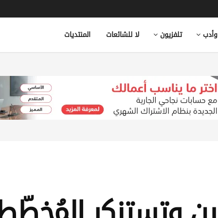
وأدب
تلفزيون
لا للشائعات
المنتديات
ين وتستنكر المُخطّطا