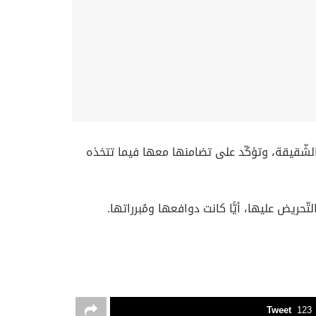
 الشّقيقة، وتؤكّد على تضامنها معها فيما تتخذه
ريض عليها، أيًّا كانت دوافعها ومُبرراتها.
Tweet
123