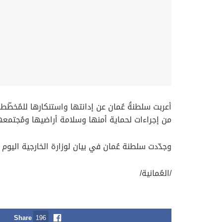
أعربت سلطنةُ عُمان عن إدانتها واستنكارها للمُخطّ
من إجراءات لحماية أمنها وسلامة أراضيها ومُجتمعه
وجدّدت سلطنة عُمان في بيان لوزارة الخارجية اليوم 
/العُمانية/
Share
196