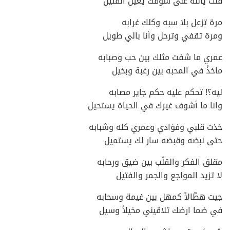
قلت يالله على شوفك يعين القتيل
مرة تزعل بلا سبه وكلك غرابه
ومرة تقفي وترحل وأنا بالي طويل
عمري ما شفت مثلك بين حب وصبابه
ماخذً في المحبه بين رغبة وبخيل
ليه؟! تحكم عليه حكم جاير مصابه
وانا ما أشوف غيرك في الحياة يستحيل
خذت قلبي وفؤادي وعمري كله وشبابه
حتى نبضه وقبضه سار لك يستميل
مقلق الفكر والقلْب بين ضيق ورحابه
لا تزيد المواجع والجمر والفتيل
جيت هطّالاً كمهل بين غيمة وسحابه
في ضما ارضك تلاقيني مخيلاً وسيل