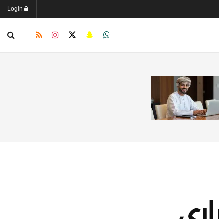
Login
اري