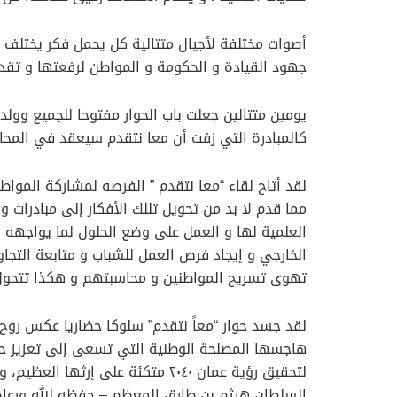
أصوات مختلفة لأجيال متتالية كل يحمل فكر يختلف 
جهود القيادة و الحكومة و المواطن لرفعتها و تقد
يومين متتالين جعلت باب الحوار مفتوحا للجميع وول
كالمبادرة التي زفت أن معا نتقدم سيعقد في المحا
لقد أتاح لقاء “معا نتقدم ” الفرصه لمشاركة الموا
مما قدم لا بد من تحويل تللك الأفكار إلى مبادرات
العلمية لها و العمل على وضع الحلول لما يواجهه ا
الخارجي و إيجاد فرص العمل للشباب و متابعة التجا
تهوى تسريح المواطنين و محاسبتهم و هكذا تتحول ت
لقد جسد حوار “معاً نتقدم” سلوكا حضاريا عكس روح ا
هاجسها المصلحة الوطنية التي تسعى إلى تعزيز حج
لتحقيق رؤية عمان ٢٠٤٠ متكئة على
السلطان هيثم بن طارق المعظم – حفظه الله ورعاه