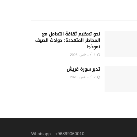
نحو تعظيم ثقافة التعامل مع
المخاطر المتعددة: حوادث الصيف
نموذجا
4 أغسطس، 2026
تدبر سورة قريش
2 أغسطس، 2026
Whatsapp : +96899060010