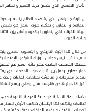
الأمان النفسي الذي يضمن حرية التعبير و تظافر ال
ان الوضع الراهن الذي يشهده العالم يتسم بسخونته و
التفاهم و التقارب و تحكيم صوت العقل هو بصيص ال
البيئة للفرقاء لكي يتحاوروا بهدوء وأمان يزرع ا
ويلات الحروب.
من خلال هذا الإرث التاريخيّ و الإسلوب العصري ين
سعيد نائب رئيس مجلس الوزراء للشؤون الإقتصادية
خطتها الخمسية الحادية عشر حاثة السير نحو تحقيق م
حوار حضاري يحمل بين ثناياه صوت الحكمة الذي يف
تقديم مقترحاته و مناقشة تطلعاته. لقاءات ولدت حز
أفرز ها حوار هادئ هاجسه شأن وطني يرسخ تنشئة سي
تذهلك دقة الأسئلة من طلبة المرحلة الثانوية فهي 
تطلعات يتلهف لها الإنسان كلهفة الأرض للمطر فهي
تحديات التنفيذ ، و يقدم المتقاعد رحيق حكمته. كل 