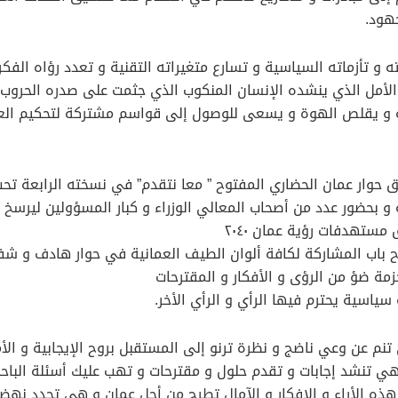
جهود.
 تأزماته السياسية و تسارع متغيراته التقنية و تعدد رؤاه الفكري
أمل الذي ينشده الإنسان المنكوب الذي جثمت على صدره الحروب و
لثقة و يقلص الهوة و يسعى للوصول إلى قواسم مشتركة لتحكيم العق
بثق حوار عمان الحضاري المفتوح ” معا نتقدم” في نسخته الرابعة ت
 و بحضور عدد من أصحاب المعالي الوزراء و كبار المسؤولين ليرس
ستهدفات رؤية عمان ٢٠٤٠
تح باب المشاركة لكافة ألوان الطيف العمانية في حوار هادف و ش
مة ضؤ من الرؤى و الأفكار و المقترحات
اسية يحترم فيها الرأي و الرأي الأخر.
تنم عن وعي ناضج و نظرة ترنو إلى المستقبل بروح الإيجابية و ا
 تنشد إجابات و تقدم حلول و مقترحات و تهب عليك أسئلة الباحث 
هذه الأراء و الافكار و الآمال تطرح من أجل عمان و هي تجدد نهضت