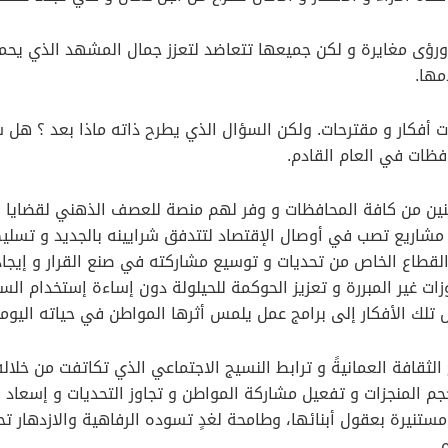
ورؤى مغايرة و لكن جميعها تتعاضد لتعزز جمال المشهد الذي يحمل
مها.
دت أفكار و مقترحات. ولكن السؤال الذي يطرح ذاته ماذا بعد ؟ هل 
فظات في العام القادم.
طنين من كافة المحافظات و وفر لهم منصة للعصف الذهني لقضايا ال
 و مشاريع تصب في أوصال الإقتصاد لتتدفق شرايينه بالجديد و تسلي
لقطاع الخاص من تحديات و توسيع مشاركته في صنع القرار و إيجاد 
وزات غير المبررة و تعزيز الحوكمة للحيلولة دون إساءة إستخدام
لك الأفكار إلى برامج عمل يلمس أثرها المواطن في حياته اليومي
لثقافة العمانيةً و ترابط النسيج الاجتماعي الذي تكاتفت من خلاله
م المنجزات و تفعيل مشاركة المواطن و تجاوز التحديات و إسعاد
 إرثها العظيم، ومستنيرة بعقول أبنائها، وطامحة لغدٍ تسوده الرفاهية والا
.