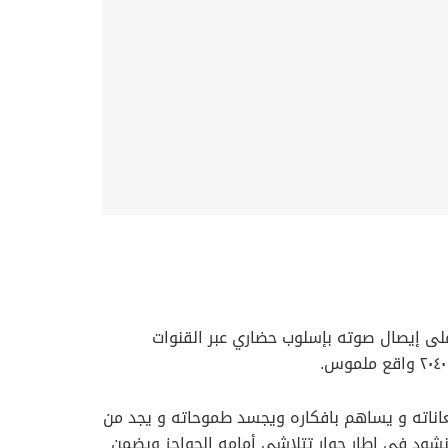
على إيصال صوته بإسلوب حضاري عبر القنوات
معاناته و يساهم بافكاره ويجسد طموحاته و يجد من
شود في إطار حوار تتلاشى أمامه الحواجز ويضمن