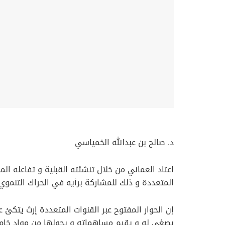
د. صالح بن عبدالله الخمياسي
اعتاد العماني من خلال تنشئته القبلية و تفاعله 
المتعددة و ذلك للمشاركة برأيه في الحراك التنموي المست
إن الحوار المفتوح عبر القنوات المتعددة إرث يتكئ
يصغي له و يقيم مساهماته و يحولها من مواد خام 