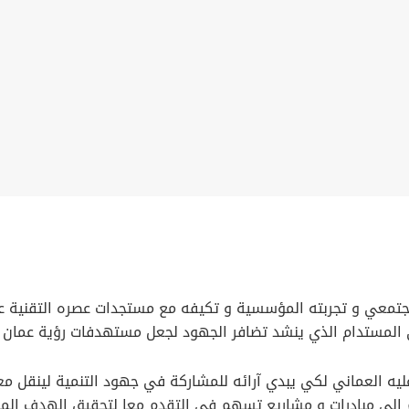
المجتمعي و تجربته المؤسسية و تكيفه مع مستجدات عصره التقنية 
دام الذي ينشد تضافر الجهود لجعل مستهدفات رؤية عمان ٢٠٤٠ واقع ملموس.
 عليه العماني لكي يبدي آرائه للمشاركة في جهود التنمية لينقل 
إلى مبادرات و مشاريع تسهم في التقدم معا لتحقيق الهدف المن