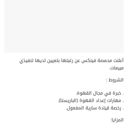
أعلنت محمصة فينكس عن رغبتها بتعيين لديها تنفيذي
مبيعات.
الشروط :
. خبرة في مجال القهوة.
. مهارات إعداد القهوة (الباريستا).
. رخصة قيادة سارية المفعول.
المزايا: