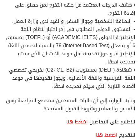
• كشف الدرجات المعتمد من جهة التخرج لمن حصلوا على
إفادة التخرج.
• البطاقة الشخصية وجواز السفر، والقيد لدى وزارة العمل.
• المستوى الدولي المطلوب في آخر اختبار لنظام اللغة
الإنجليزية الدولي (ACADEMIC IELTS) أو (TOEFL) بمستوى
6 أو بمعدل (Internet Based Test) 79 بالنسبة لتخصص اللغة
الإنجليزية، ويجوز تقديمه قبل موعد الامتحان الذي سيتم
تحديده لاحقًا.
• شهادة (DELF) بمستويات (C2، C1، B2) لخريجي تخصصي
اللغة الفرنسية واللغة الألمانية، ويجوز تقديمها في موعد
أقصاه التاريخ الذي سيتم تحديده لاحقًا.
وتنبه الوزارة إلى أن طلبات المتقدمين ستخضع للمراجعة وفق
الأسس والمعايير وشروط القبول المعتمدة.
للاطلاع على التفاصيل
اضغط هنا
للتقديم
اضغط هنا