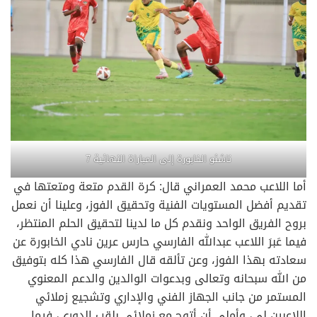
ناشئو الخابورة إلى المباراة النهائية 7
أما اللاعب محمد العمراني قال: كرة القدم متعة ومتعتها في
تقديم أفضل المستويات الفنية وتحقيق الفوز، وعلينا أن نعمل
بروح الفريق الواحد ونقدم كل ما لدينا لتحقيق الحلم المنتظر،
فيما عَبرَ اللاعب عبدالله الفارسي حارس عرين نادي الخابورة عن
سعادته بهذا الفوز، وعن تألقه قال الفارسي هذا كله بتوفيق
من الله سبحانه وتعالى وبدعوات الوالدين والدعم المعنوي
المستمر من جانب الجهاز الفني والإداري وتشجيع زملائي
اللاعبين لي، وأملي أن أتوج مع زملائي بلقب الدوري، فيما