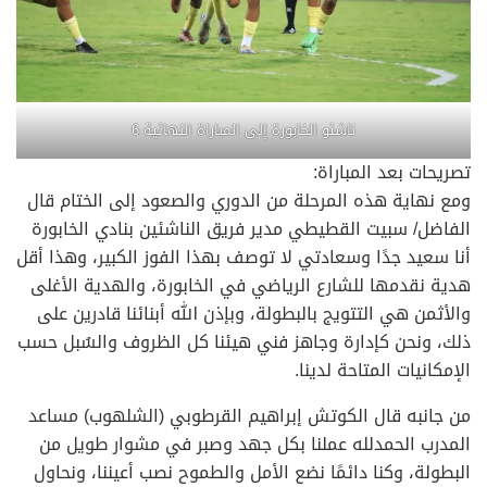
ناشئو الخابورة إلى المباراة النهائية 6
تصريحات بعد المباراة:
ومع نهاية هذه المرحلة من الدوري والصعود إلى الختام قال
الفاضل/ سبيت القطيطي مدير فريق الناشئين بنادي الخابورة
أنا سعيد جدًا وسعادتي لا توصف بهذا الفوز الكبير، وهذا أقل
هدية نقدمها للشارع الرياضي في الخابورة، والهدية الأغلى
والأثمن هي التتويج بالبطولة، وبإذن الله أبنائنا قادرين على
ذلك، ونحن كإدارة وجاهز فني هيئنا كل الظروف والسُبل حسب
الإمكانيات المتاحة لدينا.
من جانبه قال الكوتش إبراهيم القرطوبي (الشلهوب) مساعد
المدرب الحمدلله عملنا بكل جهد وصبر في مشوار طويل من
البطولة، وكنا دائمًا نضع الأمل والطموح نصب أعيننا، ونحاول