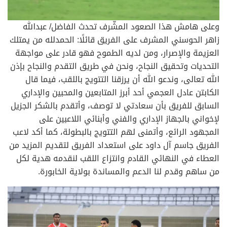
وعلى هامش هذا الصعود المشَّرف تحدث الفاضل/ عبدالله
زاهر الحوسني المشرف على الفريق قائلًا: الحمدلله من يمتلك
العزيمة والإصرار، ومن لديه الطموح فهو قادر على مواجهة
التحديات وتحقيق النجاح، ونحن في طريق التقدم والنجاح بإذن
الله تعالى، وندعو الله أن يرزقنا التتويج باللقب، فيما قال
الكابتن عادل العجمي أحد أبرز المتابعين والمحبين والإداري
السابق للفريق بأن سعادتي لا توصف، وأتقدم بالشكر الجزيل
لإخواني بالجهاز الإداري والفني وأبنائي اللاعبين على
المجهود الرائع، وأتمنى لهم التتويج بالبطولة، كما أكد لاعب
الفريق جاسم آل داود على استعداد الفريق لتقديم المزيد من
العطاء في النهائي القادم وانتزاع اللقب لنقدمه هدية لكل
من ساهم وقدم لنا الدعم والمساندة بولاية الخابورة.