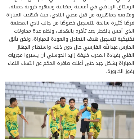
الرستاق الرياضي في أمسية رمضانية وسهره كروية جميلة،
ومتابعة جماهيرية من قبل محبي النادي، حيث شهدت المباراة
فرصًا كثيرة سانحة للتسجيل خصوصًا من جانب نادي المصنعة
الذي أحس بالخطر بعد تأخره بالهدف، ونظم عدة محاولات
تكتيكية لتسجيل هدف التعادل والعودة للمباراة، ولكن تألق
الحارس عبدالله الفارسي حال دون ذلك، واستطاع الجهاز
الفني بقيادة المدرب خليفة زايد الحوسني أن يسيروا مجريات
المباراة بشكل جيد حتى أعلنت صافرة الحكم عن انتهاء اللقاء
بفوز الخابورة.