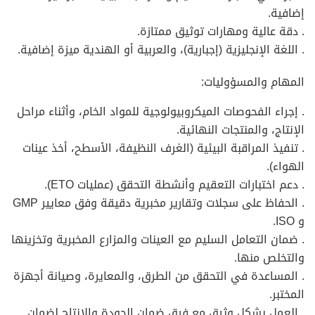
إضافية.
. دقة عالية ومهارات توثيق ممتازة.
. اللغة الإنجليزية (إجبارية)، والعربية أو الهندية ميزة إضافية.
المهام والمسؤوليات:
. إجراء الفحوصات الميكروبيولوجية للمواد الخام، وأثناء مراحل
الإنتاج، والمنتجات النهائية.
. تنفيذ المراقبة البيئية (الغرف النظيفة، الأسطح، أخذ عينات
الهواء).
. دعم اختبارات التعقيم وأنشطة التحقق (عمليات ETO).
. الحفاظ على سجلات وتقارير مخبرية دقيقة وفق معايير GMP
و ISO.
. ضمان التعامل السليم مع العينات والمزارع المخبرية وتخزينها
والتخلص منها.
. المساعدة في التحقق من الطرق، والمعايرة، وصيانة أجهزة
المختبر.
. العمل بشكل وثيق مع فرق ضمان الجودة والإنتاج لضمان