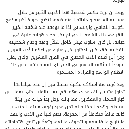
مبارك.
وبعد أن برزت ملامح شخصية هذا الأديب الكبير من خلال
مسيرته العلمية وبداياته المتواضعة، تتضح بصورة أكبر ملامح
تكوينه الثقافي والإنساني إذا ما توقفنا عند شغفه الكبير
بالقراءة، ذلك الشغف الذي لم يكن مجرد هواية عابرة في
حياته، بل كان أسلوب عيش كامل شكّل وعيه وصاغ شخصيته
الفكرية، فقد كان الدكتور زكي مبارك من أعلام الأدب العربي
ومن أبرز أعلام الأدب المصري في القرن العشرين، وكان يمثل
نموذجاً للمثقف الموسوعي الذي بنى نفسه بنفسه من خلال
الاطلاع الواسع والقراءة المستمرة.
وقد عُرف عنه امتلاكه مكتبة ضخمة قيل إن عدد مجلداتها
تجاوز عشرين ألف مجلد، وهو رقم ليس بالقليل حتى بمقاييس
كبار العلماء والمفكرين، فما بالك برجل بدأ حياته في بيئة
بسيطة. وهذه المكتبة لم تكن مجرد رفوف مليئة بالكتب، بل
كانت عالماً متكاملاً من المعرفة، تضم كتباً في الأدب والنقد
والتاريخ والفلسفة والتصوف واللغة، وتعكس تنوع اهتماماته