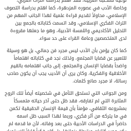
نوعية للمكتبة العربية، فقد اهتم بدراسة التراث العربي،
وخاصة الأدب في عصوره المزدهرة، كما اهتم بدراسة التصوف
الإسلامي، محاولاً تقديم قراءة علمية لهذا الجانب المهم من
التراث الفكري الإسلامي، وقد اتسمت كتاباته بالجمع بين
التحليل الأكاديمي واللمسة الأدبية، وهو ما جعلها مقروءة
لدى المتخصصين وعامة القراء على حد سواء.
كما كان يؤمن بأن الأدب ليس مجرد فن جمالي، بل هو وسيلة
للتعبير عن قضايا المجتمع، ولذلك نجد في كتاباته اهتماماً
واضحاً بقضايا الإنسان والمجتمع، إلى جانب اهتمامه بالقيم
الأخلاقية والفكرية. وكان يرى أن الأديب يجب أن يكون صاحب
رسالة، لا مجرد صانع كلمات.
ومن الجوانب التي تستحق التأمل في شخصيته أيضاً تلك الروح
المثابرة التي لم تفارقه، فقد ظل حتى آخر حياته متمسكاً
بمشروعه الثقافي، مؤمناً بأن قيمة الإنسان الحقيقية تكمن
في ما يتركه من أثر فكري، وربما لهذا السبب ظل اسمه
حاضراً في الدراسات الأدبية حتى بعد وفاته، لأن ما قدمه لم