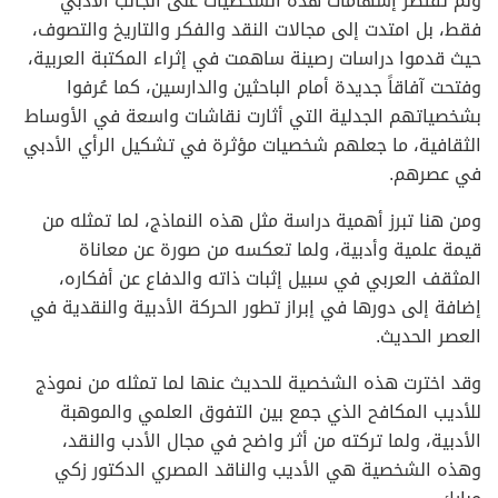
ولم تقتصر إسهامات هذه الشخصيات على الجانب الأدبي
فقط، بل امتدت إلى مجالات النقد والفكر والتاريخ والتصوف،
حيث قدموا دراسات رصينة ساهمت في إثراء المكتبة العربية،
وفتحت آفاقاً جديدة أمام الباحثين والدارسين، كما عُرفوا
بشخصياتهم الجدلية التي أثارت نقاشات واسعة في الأوساط
الثقافية، ما جعلهم شخصيات مؤثرة في تشكيل الرأي الأدبي
في عصرهم.
ومن هنا تبرز أهمية دراسة مثل هذه النماذج، لما تمثله من
قيمة علمية وأدبية، ولما تعكسه من صورة عن معاناة
المثقف العربي في سبيل إثبات ذاته والدفاع عن أفكاره،
إضافة إلى دورها في إبراز تطور الحركة الأدبية والنقدية في
العصر الحديث.
وقد اخترت هذه الشخصية للحديث عنها لما تمثله من نموذج
للأديب المكافح الذي جمع بين التفوق العلمي والموهبة
الأدبية، ولما تركته من أثر واضح في مجال الأدب والنقد،
وهذه الشخصية هي الأديب والناقد المصري الدكتور زكي