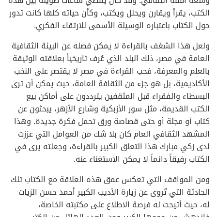
وسعة أفقه الثقافي. وقد كان يقضي ساعات طويلة بين هذه
الكتب، يقرأ ويقارن ويحلل ويكتب، وكأن حياته كلها كانت تدور
حول الكتاب باعتباره الوسيلة الأسمى للارتقاء الفكري.
ولعل هذا الشغف بالقراءة لا يمكن فصله عن البيئة الثقافية
العامة في مصر، ذلك البلد الذي عُرف تاريخياً بعلاقته الوثيقة
بالعلم والمعرفة، فحب القراءة في مصر لا يقتصر على النخب
الأكاديمية، بل هو جزء من الثقافة العامة، حيث يمكن أن ترى
البسطاء والفقراء قبل المثقفين يترددون على أماكن بيع
الكتب القديمة، مثل سور الأزبكية وشارع الأزهر، يبحثون عن
كتاب أو مجلة أو حتى قصاصة ورق تحمل فكرة جديدة. وهذا
المشهد الثقافي العام كان بلا شك من العوامل التي عززت
لدى زكي مبارك هذا التعلق الكبير بالقراءة، وجعلته يرى في
الكتاب رفيقاً دائماً لا يمكن الاستغناء عنه.
ومن المواقف التي تعكس عمق هذه العلاقة مع الكتاب تلك
الحادثة التي تُروى عن زيارة الأديب الكبير أحمد حسن الزيات
له، حيث أتيحت له فرصة الاطلاع على مكتبته الخاصة،