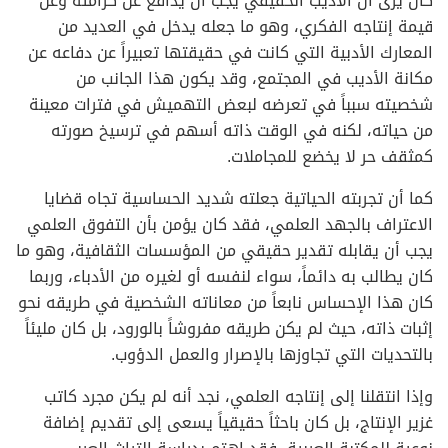
كان يرى أن الأديب الحقيقي يجب أن يدافع عن كرامته وعن
قيمة إنتاجه الفكري، وهو ما جعله يدخل في العديد من
المعارك الأدبية التي كانت في حقيقتها تعبيراً عن دفاعه عن
مكانة الأديب في المجتمع، وقد يكون هذا الجانب من
شخصيته سبباً في تعرضه لبعض التهميش في فترات معينة
من حياته، لكنه في الوقت ذاته أسهم في ترسيخ صورته
كمثقف حر لا يخضع للمجاملات.
كما أن تجربته الحياتية جعلته شديد الحساسية تجاه قضايا
الاعتراف بالجهد العلمي، فقد كان يؤمن بأن التفوق العلمي
يجب أن يقابله تقدير حقيقي من المؤسسات الثقافية، وهو ما
كان يطالب به دائماً، سواء لنفسه أو لغيره من الأدباء، وربما
كان هذا الإحساس نابعاً من معاناته الشخصية في طريقه نحو
إثبات ذاته، حيث لم يكن طريقه مفروشاً بالورود، بل كان مليئاً
بالتحديات التي تجاوزها بالإصرار والعمل الدؤوب.
وإذا انتقلنا إلى إنتاجه العلمي، نجد أنه لم يكن مجرد كاتب
غزير الإنتاج، بل كان باحثاً حقيقياً يسعى إلى تقديم إضافة