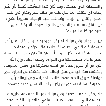
فاندهش من حجمها الكبير ومن العدد الهائل من الكتب
والمجلدات التي تضمها، وقد كان هذا المشهد كفيلاً بأن يثير
إعجاب أي مثقف، لما يدل عليه من جهد كبير وتفانٍ في طلب
العلم، ويُقال إن الزيات، وقد غلب عليه الإعجاب ممزوجاً بشيء
من القلق، سأله سؤالاً يحمل طابع النصيحة: ألا يخاف على
بصره من كثرة القراءة؟
غير أن جواب زكي مبارك لم يكن مجرد رد عابر، بل كان تعبيراً عن
فلسفة كاملة في الحياة، إذ أجاب بثقة المؤمن بقيمة ما
يفعل، قائلاً إنه متوكل على الله، وإن الله لن يبخل عليه بنعمة
البصر ما دام يستخدمها في القراءة وطلب العلم، وإن الله
أكرم من أن يحرم إنساناً من نعمة يسخرها في سبيل المعرفة،
ويكشف هذا الرد عن عمق إيمانه، كما يكشف عن إصراره على
مواصلة طريق العلم مهما كانت التحديات، وعن إيمانه بأن
المعرفة رسالة تستحق أن يُكرس لها الإنسان وقته وجهده.
ولا يمكن فهم شخصية زكي مبارك دون التوقف عند طبيعته
النفسية التي اتسمت بالكبرياء العلمي والاعتزاز بالذات، فقد