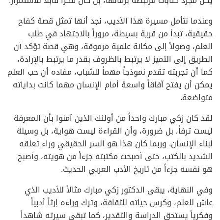
يكن مجرد كتابات مرتبطة بزمانها، بل كان فكراً قابلاً للاستمرار.
وعندما نتأمل مسيرة هذا الأديب، نجد أنها تمثل قصة كفاح
حقيقية، تبدأ من قرية بسيطة، مروراً بالاجتهاد في طلب
العلم، وصولاً إلى مكانة علمية مرموقة، وهي قصة تؤكد أن
الطريق إلى التميز لا يرتبط بالظروف بقدر ما يرتبط بالإرادة،
كما أن تجربته تقدم نموذجاً مهماً للشباب، مفاده أن حب العلم
يمكن أن يفتح آفاقاً واسعة أمام الإنسان مهما كانت بداياته
متواضعة.
لقد كان زكي مبارك واحداً من أولئك الذين آمنوا بأن المعرفة
ليست ترفاً، بل ضرورة، وأن القراءة ليست هواية، بل وسيلة
لبناء الإنسان. وربما كان هذا هو السر الحقيقي وراء تعلقه
الشديد بالكتب، حتى أصبحت مكتبته جزءاً من هويته، وأصبح
هو نفسه جزءاً من تاريخ الأدب العربي الحديث.
وفي النهاية، يبقى الدكتور زكي مبارك مثالاً للأديب الذي
عاش للعلم، وكرس حياته للثقافة، وترك وراءه إرثاً أدبياً
وفكرياً يستحق الدراسة والتقدير، كما تبقى سيرته شاهداً