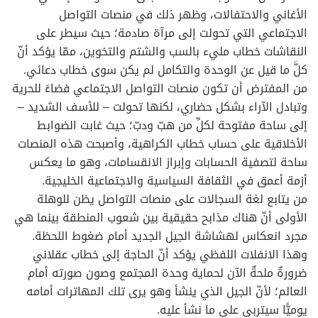
الأغاني والاحتفالات، وظهر ذلك في منصات التواصل
الاجتماعي التي تحولت إلى مرآة صادمة؛ حيث سيطر على
النقاشات خطاب مليء بالسب والشتم والتخوين، ممّا يؤكد أنّ
كلَّ ما قيل عن الوحدة والتكامل لم يكن سوى خطاب دعائي.
من المفترض أن تكون منصات التواصل الاجتماعي فضاءً للحرية
وتبادل الآراء بشكل حضاري، لكنها تحولت – للأسف الشديد –
إلى ساحة مفتوحة لكلِّ من هبّ ودبّ؛ حيث غابت الضوابط
الأخلاقية على حساب خطاب الكراهية، وأصبحت هذه المنصات
ساحة لتصفية الحسابات وإبراز الانقسامات، وهو ما يعكس
أزمة أعمق في الثقافة السياسية والاجتماعية الخليجية.
من يتابع لغة السجالات على منصات التواصل يظن للوهلة
الأولى أنّ هناك مذابح حقيقية بين شعوب المنطقة بينما هي
مجرد انعكاس لهشاشة الجيل الجديد أمام ضغوط اللحظة.
وهذا الانفلات اللفظي يؤكد أنّ الحاجة إلى خطاب عقلاني
ضرورةٌ ملحةٌ الآن لحماية وحدة المجتمع وصون صورته أمام
العالم؛ لأنّ الجيل الذي ينشأ وهو يرى تلك المهاترات أمامه
يوميًّا سيتربى على ما نشأ عليه.