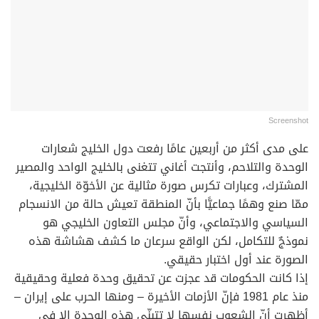
Screenshot
على مدى أكثر من أربعين عامًا رفعت دول الخليج شعارات
الوحدة والتلاحم، وأنتجت أغاني تتغنى بالخليج الواحد والمصير
المشترك، وعبارات تكرس صورة مثالية عن الأخوّة الخليجية،
ممّا صنع وهمًا جماعيًّا بأنّ المنطقة تعيش حالة من الانسجام
السياسي والاجتماعي، وأنّ مجلس التعاون الخليجي هو
نموذجٌ للتكامل، لكن الواقع سرعان ما كشف هشاشة هذه
الصورة عند أول اختبار حقيقي.
إذا كانت الحكومات قد عجزت عن تحقيق وحدة فعلية وحقيقية
منذ عام 1981 فإنّ الأزمات الأخيرة – ومنها الحرب على إيران –
أظهرت أنّ الشعوب نفسها لا تتبنّى هذه الوحدة إلا في