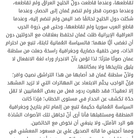
تقاطعها، وعندما قاطعت دولُ الخليج العراقَ ولم تقاطعه،
وعندما حوصرت قطر ولم تنضم عُمان إلى الحصار، وعندما
شكلت دول الخليج تحالفًا ضد اليمن ولم تنضم إليه، وعندما
قاطع العرب سوريا ولم تقاطعها، وحتى في ذروة الحرب
العراقية الإيرانية ظلت عُمان تحتفظ بعلاقات مع الدولتين دون
أن تغضب أيًّا منهما؛ فالسياسة العُمانية ثابتة، تنبع من احترام
الذات، ومن خلفية حضارية وجغرافية راسخة جعلت من سلطنة
عمان صوتًا متزنًا؛ لذا تؤمن بأنّ الانجرار وراء لغة الانفعال لا
يليق بتاريخها ولا بمكانتها.
ولأنّ سلطنة عُمان قد أصابها من هذا التراشق نصيبٌ وافر؛
فإنّ الواجب يحتّم الابتعاد عن المهاترات التي لا تزيد المشهد
إلا تعقيدًا؛ فقد ظهرت ردود فعل من بعض العُمانيين لا تقل
حدّة تكشف عن انحدار في مستوى الخطاب؛ فإذا كانت
السياسة العُمانية حكيمة تنبع من إلمام تام بتاريخ وجغرافية
المنطقة ومستقبلها فأنا أرى أنّ تجاهل تلك الأصوات الشاذة
هو الرد الأمثل، ولا ينبغي أن نخوض مع الخائضين.
ومما أعجبني ما قاله الصديق علي بن مسعود المعشني في