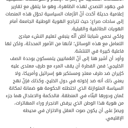
في جهود التصدي لهذه الظاهرة، وهو ما يتفق مع تقارير
إعلامية حديثة أكدت أنّ الأزمات السياسية تحوّل هذه المنصات
إلى ساحات صراع؛ حيث تتراجع الهوية الوطنية الجامعة أمام
الهويات الطائفية والقبلية.
ولكي نحمي شبابنا أظن أنّه ينبغي تعليم النشء مبادئ
التعامل مع هذه الوسائل؛ لأنها من الأمور المحدثة، ولكن لها
فاعلية كبيرة في التنئشة.
وأود أن أشير هنا إلى أنّ العُمانيين يتمسكون بوحدة الصف
الخليجي؛ فمن الفطرة أن يقف المرء مع طرفٍ معتدى عليه
كإيران ضد طرف معتدٍ ومستكبر هو إسرائيل وأمريكا، ولا
يعني ذلك أنه ضد إخوته في دول الخليج، وكذلك فإنّ نهج
السياسة المتوازنة الذي اختطته الحكومة هو ضمانة لمكانة
عُمان ودورها البنّاء في المنطقة. فالحكمة والاعتدال هما جزء
من هوية هذا الوطن الذي يرفض الانجرار وراء المهاترات،
ويصرّ على أن يكون صوت العقل والاتزان في محيطه
الإقليمي.