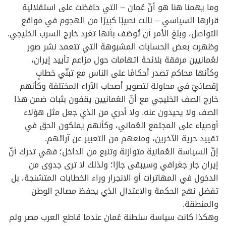
وما يهمنا هنا هو أنّ عُمان – التي حافظت على استقلالية
قرارها السياسي – نالت نصيبًا كبيرًا من الهجوم في مواقع
التواصل، وبلغ الأمر أن تُوصَف بأنها تغرد خارج السرب الخليجي.
وظهرت بعض الحسابات المشبوهة التي تتعمد نشر صور
لعُمانيين مرفقة بلائحة اتهامات حول مزاعم تأييد إيران،
وكأنها محاكم تصدر أحكامًا على الناس مع تبنّي خطابٍ
إقصائيّ في محاولة لتصوير أصحاب الآراء المختلفة وكأنهم
خارج الصف الخليجي مع أنّ العُمانيين يقفون بثبات ضمن هذا
الصف ولا يحيدون عنه. ولا أدري من الذي جعل مثل هؤلاء
أوصياء على المجتمع العُماني، وكأنهم يملكون الحق في
تقييد حرية الآخرين، ومنعهم من التعبير عن آرائهم.
إنّ السياسة العُمانية متوازنة وتنبع من الداخل؛ فهي تدرك أنّ
إيران جار جغرافي وسيبقى جارًا؛ ولذلك لا ترى جدوى من
الدخول في المهاترات أو الانجرار وراء الخطابات المتشنجة، بل
تفضل نهج الحكمة والاعتدال الذي يحفظ مصالح الوطن
والمنطقة.
وهكذا كانت سياسة سلطنة عُمان عندما قاطع العرب مصر ولم