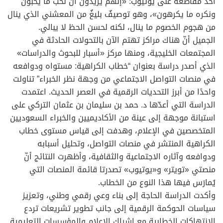
أحد مقاطعه على يوتيوب: «إنهم يريدون أن نحب ما يحبون
ونكره ما يكرهون»، وهو توصيفٌ بليغٌ من المعشني الذي ينال
من هجوم الخصوم ما ينال، لكنه لحسن الحظ لا يبالي.
الجميل أنّ هناك مراكز تهتم الآن بالتحولات الحادثة في
المجتمعات الخليجية، ومنها مركز «أسبار للبحوث والدراسات»
الذي أصدر دراسة بعنوان “خطاب الكراهية: مستواه ودوافعه
في منصات التواصل الاجتماعي من وجهة نظر الخبراء” تناولت
واحدًا من أبرز التحديات الرقمية في العصر الحديث. اعتمدت
الدراسة التي أعدّها د. حمد بن سليمان بن عثمان التركي على
استبانة موجهة إلى عينة من الأكاديميين والخبراء السعوديين
المتخصصين في الإعلام، وهدفت إلى قياس مستوى خطاب
الكراهية المنتشر في منصات التواصل، وتحليل أسبابه
ودوافعه وآثاره الاجتماعية والثقافية، وأظهرت النتائج أنّ
منصتي «تويتر» و«يوتيوب» تصدرتا قائمة المنصات التي
يُمارَس فيها هذا النوع من الخطاب.
وأكدت الدراسة الحاجة إلى بناء وعي رقمي وطني، وتعزيز
سياسات الحوكمة الرقمية إلى جانب تطوير تشريعات تردع
الانتهاكات الخطابية مع إشراك الإعلام والمؤسسات التعليمية