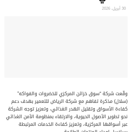
30 أبريل، 2026
وقّعت شركة “سوق خزائن المركزي للخضروات والفواكه”
(سلال) مذكرة تفاهم مع شركة الرياض للتعمير بهدف دعم
كفاءة الأسواق وتقليل الهدر الغذائي، وتعزيز توجه الشركة
نحو تطوير الأصول الحيوية، والارتقاء بمنظومة الأمن الغذائي
عبر أسواقها المركزية، وتعزيز كفاءة الخدمات المرتبطة
بسلاسل إمداد المنتجات الطازجة.