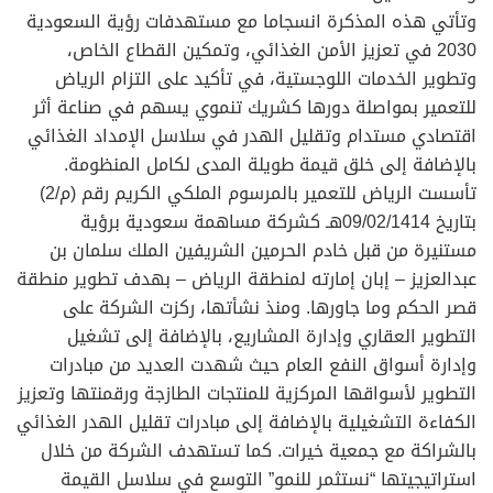
وتأتي هذه المذكرة انسجاما مع مستهدفات رؤية السعودية
2030 في تعزيز الأمن الغذائي، وتمكين القطاع الخاص،
وتطوير الخدمات اللوجستية، في تأكيد على التزام الرياض
للتعمير بمواصلة دورها كشريك تنموي يسهم في صناعة أثر
اقتصادي مستدام وتقليل الهدر في سلاسل الإمداد الغذائي
بالإضافة إلى خلق قيمة طويلة المدى لكامل المنظومة.
تأسست الرياض للتعمير بالمرسوم الملكي الكريم رقم (م/2)
بتاريخ 09/02/1414هـ كشركة مساهمة سعودية برؤية
مستنيرة من قبل خادم الحرمين الشريفين الملك سلمان بن
عبدالعزيز – إبان إمارته لمنطقة الرياض – بهدف تطوير منطقة
قصر الحكم وما جاورها. ومنذ نشأتها، ركزت الشركة على
التطوير العقاري وإدارة المشاريع، بالإضافة إلى تشغيل
وإدارة أسواق النفع العام حيث شهدت العديد من مبادرات
التطوير لأسواقها المركزية للمنتجات الطازجة ورقمنتها وتعزيز
الكفاءة التشغيلية بالإضافة إلى مبادرات تقليل الهدر الغذائي
بالشراكة مع جمعية خيرات. كما تستهدف الشركة من خلال
استراتيجيتها “نستثمر للنمو” التوسع في سلاسل القيمة