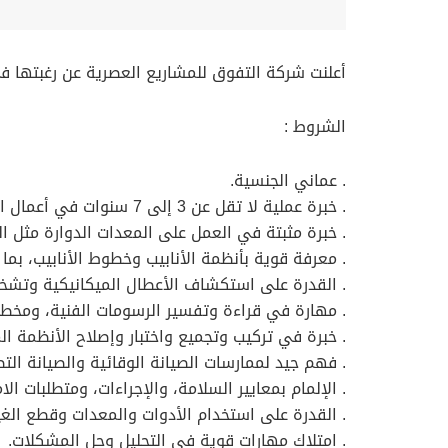
أعلنت شركة التفوق للمشاريع العصرية عن رغبتها ف
الشروط :
. عماني الجنسية.
. خبرة عملية لا تقل عن 3 إلى 7 سنوات في أعمال الصيانة الميكانيكية ضمن البيئات الصناعية أو قطاع النفط والغاز أو المجالات المشابهة.
. خبرة مثبتة في العمل على المعدات الدوارة مثل المض
. معرفة قوية بأنظمة الأنابيب وخطوط الأنابيب، بما
. القدرة على استكشاف الأعطال الميكانيكية وتشخ
. مهارة في قراءة وتفسير الرسومات الفنية، ومخططات P&ID، وأدلة ال
. خبرة في تركيب وتجميع واختبار وإصلاح الأنظمة الم
. فهم جيد لممارسات الصيانة الوقائية والصيانة الت
. الإلمام بمعايير السلامة، والإجراءات، ومتطلبات الام
. القدرة على استخدام الأدوات والمعدات وقطع الغ
. امتلاك مهارات قوية في التحليل وحل المشكلات.