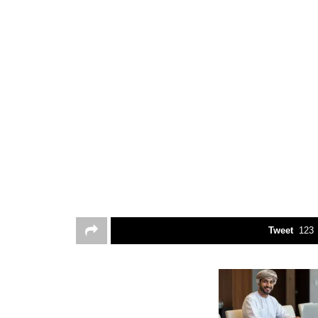
Tweet
123