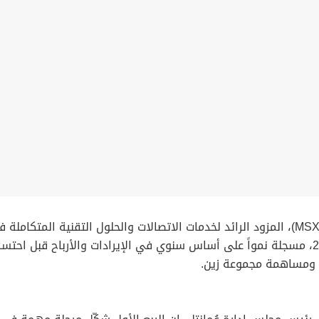
أعلنت شركة عمانتل (“عمانتل” أو “الشركة”) (MSX: OTEL)، المزود الرائد لخدمات الاتصالات والحل
والتشغيلية للربع الأول المنتهي في 31 مارس 2026، مسجلة نمواً على أساس سنوي في الإيرادات
ية ومساهمة مجموعة زين.