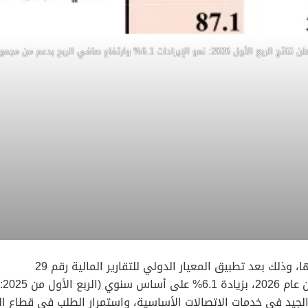
ل 2026: نمو الإيرادات 6.1% وارتفاع صافي الربح بدعم من مجموعة زين 4
 الجيد في خدمات الاتصالات الأساسية، واستمرار الطلب في قطاع ا