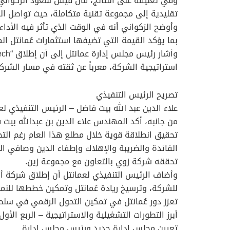
وفي تعليقه على النتائج، قال قيس سعود الزكواني 
تقليدية إلى مجموعة تقنية متكاملة، حيث تواصل ال
وأوضح الزكواني أنه في الوقت الذي تأثر فيه الأداء
بما يؤكد القيمة التي تضيفها استثمارات عُمانتل الم
استراتيجية الشركة، معرباً عن ثقته في مسار الشركة
تصريح الرئيس التنفيذي
علاء الدين عبد الله بيت فاضل – الرئيس التنفيذي لع
من جانبه، أكد المهندس علاء الدين بن عبدالله بيت ف
تحقيق انطلاقة قوية خلال مطلع هذا العام رغم التحد
الفائدة والضريبة والإهلاك وإطفاء الدين وصافي ال
تحققه شركة زوي بالتعاون مع مجموعة زين.
وأضاف الرئيس التنفيذي لعمانتل أن إطلاق شركة أو
للشركة، وترسيخ ريادة عُمانتل وتمكين خططها للنمو
تعزز دور عُمانتل في تمكين التحول الرقمي في سلط
أبرز التطورات التشغيلية والاستراتيجية – الربع الأول 026
تعيين مجلس إدارة جديد ورئيس مجلس إدارة