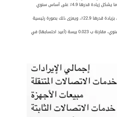
ارتفع الربح قبل الفوائد والضرائب والإهلاك إلى 268.5 مليون خلال الأشهر الثلاثة المنتهية في 31 مارس 2026، وهو ما يشكل زيادة قدرها 4.9٪ على أساس سنوي
ارتفع صافي الربح المنسوب إلى مساهمي الشركة إلى 20.9 مليون خلال الأشهر الثلاثة المنتهية في 31 مارس 2026، بزيادة قدرها 22.9٪، ويعزى ذلك بصورة رئيسية
ربحية السهم ارتفعت ربحية السهم إلى 0.028 بيسة في الربع الأول من عام 2026، بزيادة قدرها 21.7% على أساس سنوي، مقارنة ب 0.023 بيسة (أعيد احتسابها) في