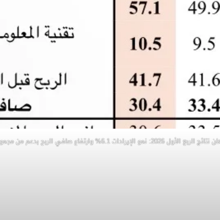
ل 2026: نمو الإيرادات 6.1% وارتفاع صافي الربح بدعم من مجموعة زين 5