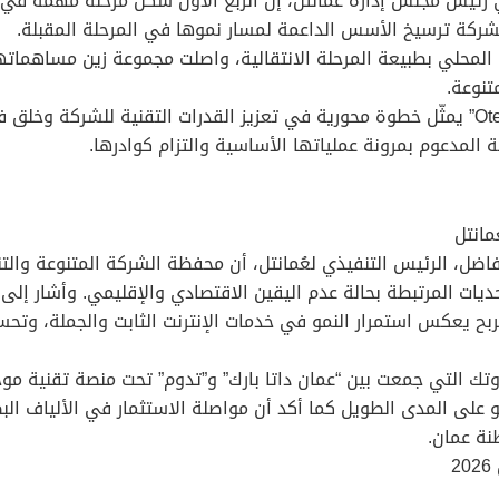
رئيس مجلس إدارة عُمانتل، إن الربع الأول شكّل مرحلة مهمة في 
شركة ترسيخ الأسس الداعمة لمسار نموها في المرحلة المقبلة.
 المحلي بطبيعة المرحلة الانتقالية، واصلت مجموعة زين مساهماتها
تنوعة.
وأشار رئيس مجلس إدارة عمانتل إلى أن إطلاق “Otech” يمثّل خطوة محورية في تعزيز القدرات
 المدعوم بمرونة عملياتها الأساسية والتزام كوادرها.
مانتل
اضل، الرئيس التنفيذي لعُمانتل، أن محفظة الشركة المتنوعة والتنف
يات المرتبطة بحالة عدم اليقين الاقتصادي والإقليمي. وأشار إلى أ
ربح يعكس استمرار النمو في خدمات الإنترنت الثابت والجملة، وتح
تك التي جمعت بين “عمان داتا بارك” و”تدوم” تحت منصة تقنية مو
 على المدى الطويل كما أكد أن مواصلة الاستثمار في الألياف الب
نة عمان.
2