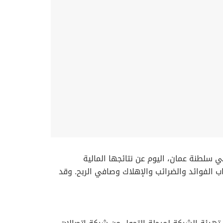
ول التقنية المتكاملة في سلطنة عمان، اليوم عن نتائجها المالية
 والأرباح قبل احتساب الفوائد والضرائب والإهلاك وصافي الربح. وقد