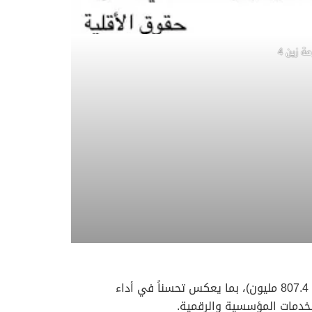
وصلت الإيرادات إلى 856.7 مليون في الربع الأول من عام 2026، بزيادة 6.1% على أساس سنوي (الربع الأول من 2025: 807.4 مليون)، بما يعكس تحسناً في أداء
لخدمات المؤسسية والرقمية.