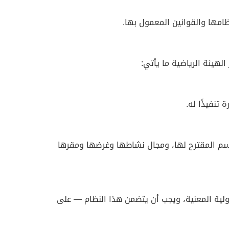
ظامها والقوانين المعمول بها.
هيئة الرياضية ما يأتي:
سم المقترح لها، ومجال نشاطها وغرضها ومقرها
دولية المعنية، ويجب أن يتضمن هذا النظام — على