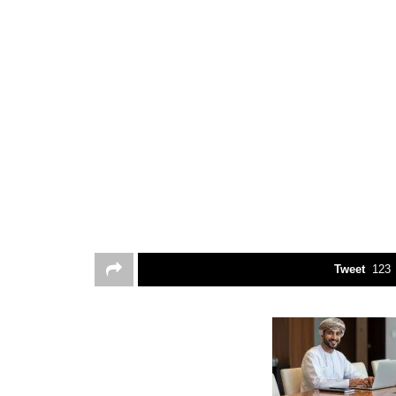
Tweet
123