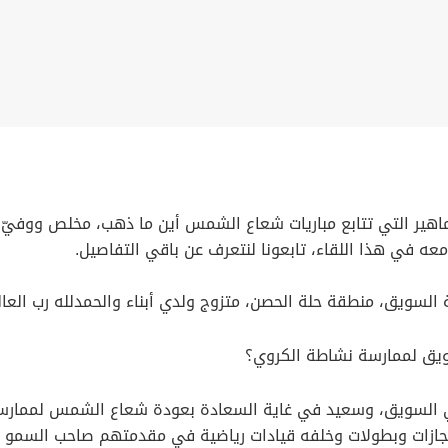
ير التي تتابع مباريات شعاع الشمس أين ما ذهب، مخلص ووفيّ وت
 معه في هذا اللقاء، تابعونا لنتعرف عن باقي التفاصيل.
السويق، منطقة حلة الحصن، متزوج ولدي أبناء والحمدلله رب العال
ويق لممارسة نشاطة الكروي؟
سويق، وسعيد في غاية السعادة بعودة شعاع الشمس لممارسة ن
زات وبطولات وخلفه قيادات رياضية في مقدمتهم صاحب السمو الس