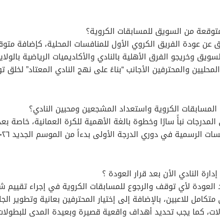
توقعة من السويق للمسابقات الكروية؟
ويق عن عودة الفريق الكروي الأول للمنافسات المحلية، كإضافة متو
ويق وخريجو الفرق الأهلية بالنادي والأكاديميات الرياضية بالولاي
محليين والمحترفين الأجانب “بناءً على نهج النادي المعتاد” لخلق ت
مسابقات الكروية واستعداد المشجعين ومحبين النادي؟
المدرجات نبأً سارًا وخطوة بالغة الأهمية للكرة العمانية، خاصة بع
ارة النادي الأن بعد قرار العودة ؟
عد العودة لأي توقف والرجوع للمسابقات الكروية في إجراء تقييم 
تكامل للاعبين، بالإضافة إلى إختيار المحترفين بعانية وتطوير ال
ت، كما يجب تحديد أهداف واقعية قصيرة وبعيدة المدى للبطولات 