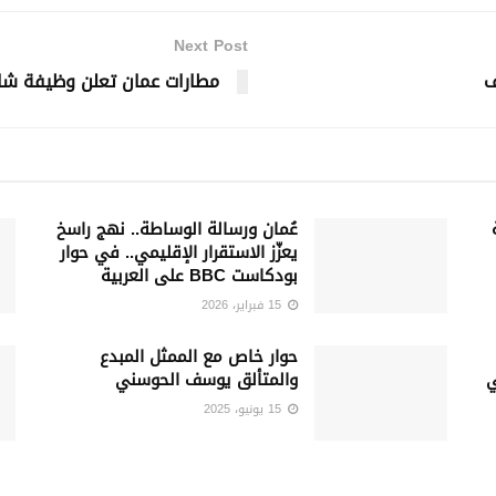
Next Post
ف
مطارات عمان تعلن وظيفة شا
عُمان ورسالة الوساطة.. نهج راسخ
يعزّز الاستقرار الإقليمي.. في حوار
بودكاست BBC على العربية
15 فبراير، 2026
حوار خاص مع الممثل المبدع
ي
والمتألق يوسف الحوسني
15 يونيو، 2025