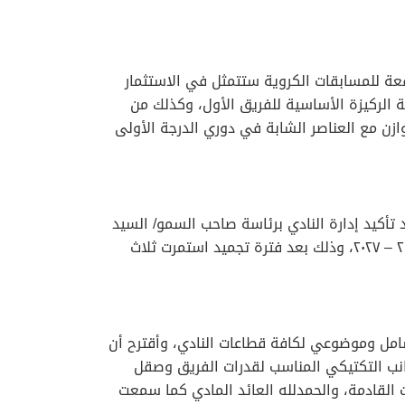
قعة للمسابقات الكروية ستتمثل في الاستثمار
ة الركيزة الأساسية للفريق الأول، وكذلك من
وازن مع العناصر الشابة في دوري الدرجة الأولى
د تأكيد إدارة النادي برئاسة صاحب السمو/ السيد
فراس بن فاتك آل سعيد- عودة الفريق الأول للمنافسات الرسمية في دوري الدرجة الأولى بدءاً من الموسم الجديد ٢٠٢٦ – ٢٠٢٧، وذلك بعد فترة تجميد استمرت ثلاث
شامل وموضوعي لكافة قطاعات النادي، وأقترح أن
جانب التكتيكي المناسب لقدرات الفريق وصقل
القادمة، والحمدلله العائد المادي كما سمعت