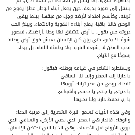
يضاهيها شيء، ولا يمكن أن تعادلها أي متعة أخرى. ثم
ينتقل إلى صورة بديعة، حين يجعل أبناء الوطن عطرًا يفوح من
تربته، وكأنهم امتداد لأرضه وجزء من عبقها، بينما يبقى
الوطن خالدًا باقيًا، يمنح أبناءه الهوية والانتماء. ويبلغ الحب
ذروته حين يقول: يا أرض نتشقق لها وحنا بأراضيها، فيصور
شوقًا لا يخبو، حتى وإن كان الإنسان يعيش فوق أرض وطنه؛
فحب الوطن لا يشبعه القرب، ولا يطفئه اللقاء، بل يزداد
رسوخًا مع الأيام.
ويستطرد الشاعر في هيامه بوطنه، فيقول:
يا دارنا إنت المطر وإنت لنا الساقي
تفداك روحي من عطر ترابك أرويها
يا دنيتي يا جنتي يا حضني وأشواقي
يا رب تحفظ دارنا ولنا تخليها
وفي هذه الأبيات تسمو النبرة الشعرية إلى مرتبة الدعاء
والوفاء. فالدار هي المطر الذي يحيي الأرض، والساقي الذي
يروي الأرواح قبل الأجساد، وهي الدنيا التي تحتضن الإنسان،