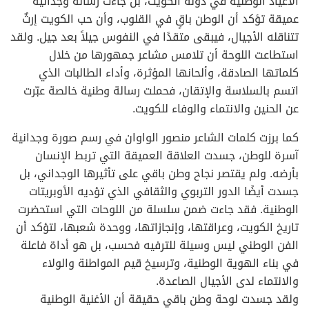
الأعياد الوطنية في دولة الكويت، بل جاءت رسالة وجدانية
عميقة تؤكد أن الوطن باقٍ في القلوب، وأن حب الكويت إرثٌ
تتناقله الأجيال، فيبقى متقدًا في النفوس جيلاً بعد جيل. ولقد
استطاعت اللوحة أن تلامس مشاعر جمهورها من خلال
كلماتها الصادقة، وألحانها المؤثرة، وأداء الطالبات الذي
اتسم بالسلاسة والإتقان، فحملت رسالة وطنية خالصة عبّرت
عن الحنين والانتماء والوفاء للكويت.
كما برزت كلمات الشاعر منصور الواوان في رسم صورة وجدانية
آسرة للوطن، جسدت العلاقة العميقة التي تربط الإنسان
بأرضه. ولم يقتصر نجاح وطن باقي على تأثيرها الوجداني، بل
جسدت أيضًا الدور التربوي والثقافي الذي تؤديه الأوبريتات
الوطنية. فقد جاءت ضمن سلسلة من اللوحات التي استحضرت
تاريخ الكويت، وعراقتها، وإنجازاتها، ووحدة شعبها، لتؤكد أن
الفن الوطني ليس وسيلة للترفيه فحسب، بل هو أداة فاعلة
في بناء الهوية الوطنية، وترسيخ قيم المواطنة والولاء
والانتماء لدى الأجيال الصاعدة.
ولقد جسدت لوحة وطن باقي حقيقة أن الأغنية الوطنية