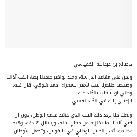
د.صالح بن عبدالله الخمياسي
ونحن على مقاعد الدراسة، ومنذ بواكير عهدنا بها، ألفت آذاننا
وصدحت حناجرنا ببيت لأمير الشعراء أحمد شوقي، قال فيه:
وطني لو شُغلتُ بالخُلدِ عنه
نازعتني إليه في الخُلدِ نفسي.
ولعلنا كنا نردد ذلك البيت الذي جسّد قيمة الوطن، دون أن
نعي آنذاك ما يختزنه من معانٍ نبيلة، ورسائل هادفة، وقيم
عظيمة، تُجذّر الحس الوطني في النفوس، وتجعل الأوطان