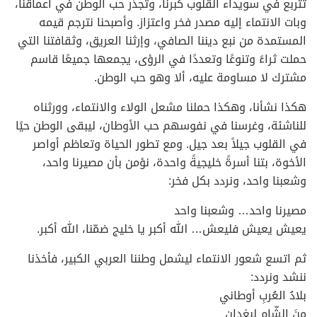
تتربع في سويداء القلوب كبرنا، وتجذر حب الوطن في أعماقنا،
وبات الانتماء إليه مصدر فخر واعتزاز. وأصبحنا نترجم قيمه
المستمدة من نبع ديننا الصافي، وإرثنا العريق، وثقافتنا التي
حملت ثراءً وتنوعًا وتعددًا في الرؤى، يجمعها جميعًا قاسم
مشترك لا مساومة عليه، ألا وهو حب الوطن.
هكذا نشأنا، وهكذا حملنا مشعل الولاء والانتماء، وورثناه
للناشئة، وغرسنا في نفوسهم حب الأوطان، ليبقى الوطن حيًا
في القلوب جيلاً بعد جيل. ومع تطور الحياة وتعاظم أواصر
الأخوة، بتنا أسرةً خليجيةً واحدة، نؤمن بأن مصيرنا واحد،
وشعبنا واحد، ونردد بكل فخر:
مصيرنا واحد… وشعبنا واحد
يعيش يعيش فليعش… الله أكبر يا خليج ضمّنا، الله أكبر.
ثم اتسع شعور الانتماء ليشمل وطننا العربي الكبير، فأخذنا
ننشد ونردد:
بلادُ العُربِ أوطاني
منَ الشّامِ لبغدانِ