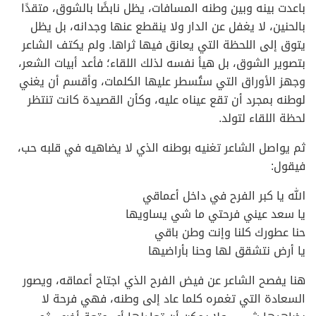
باعدت بينه وبين وطنه المسافات، يظل نابضًا بالشوق، متقدًا
بالحنين، لا يغفل عن الدار ولا ينقطع عنها وجدانه، بل يظل
يتوق إلى اللحظة التي يعانق فيها ثراها. ولم يكتف الشاعر
بتصوير الشوق، بل هيأ نفسه لذلك اللقاء؛ فأعد أبيات الشعر،
وجهز الأوراق التي ستُسطر عليها الكلمات، وأقسم أن يغني
لوطنه بمجرد أن تقع عيناه عليه، وكأن القصيدة كانت تنتظر
لحظة اللقاء لتولد.
ثم يواصل الشاعر تغنيه بوطنه الذي لا يضاهيه في قلبه حب،
فيقول:
الله يا كبر الفرح في داخل أعماقي
يا سعد عيني فرحتي ما شي يساويها
حنا عطورك كلنا وإنت وطن باقي
يا أرض نتشقق لها وحنا بأراضيها
هنا يفصح الشاعر عن فيض الفرح الذي اجتاح أعماقه، ويصور
السعادة التي تغمره كلما عاد إلى وطنه، فهي فرحة لا