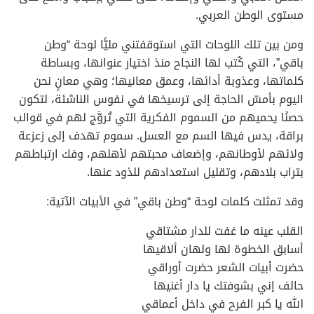
مستوى الوطن العربي.
ومن بين تلك اللوحات التي استوقفتني مليًّا لوحة “وطن
باقي”، التي كُتب لها النجاح منذ اختيار عنوانها، وبساطة
كلماتها، وعذوبة أدائها، وعمق معانيها؛ وهي معانٍ نحن
اليوم بأمسّ الحاجة إلى ترسيخها في نفوس الناشئة، لتكون
حصنًا يحميهم من السموم الفكرية التي تُروَّج لهم في قوالب
براقة، يدس فيها السم مع العسل. سموم تهدف إلى زعزعة
ولائهم لأوطانهم، وإضعاف محبتهم لأهلهم، وفك ارتباطهم
بتراب بلادهم، وتقليل استعدادهم للذود عنها.
وقد تمثلت كلمات لوحة “وطن باقي” في الأبيات الآتية:
القلب عينه ما غفت للدار مشتاقي
أسابق الخطوة لها ولهان ألاقيها
حضرت أبيات الشعر حضرت أوراقي
حالف إني بشوفتك يا دار أغنيها
الله يا كبر الفرح في داخل أعماقي