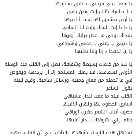
يا سعد عيني فرحتي ما شي يساويها
حنا عطورك كلنا وإنت وطن باقي
يا أرض نتشقق لها وحنا بأراضيها
يا دارنا إنت المطر وإنت لنا الساقي
تفداك روحي من عطر ترابك أرويها
يا دنيتي يا جنتي يا حضني وأشواقي
يا رب تحفظ دارنا ولنا تخليها
يا لها من كلمات بسيطة وشفافة، تصل إلى القلب منذ الوهلة
الأولى لسماعها، فلا يملك المستمع إلا أن يرددها، ويغوص
في ما تحمله من معانٍ جميلة، ورسائل سامية، وقيم نبيلة.
يقول الشاعر:
القلب عينه ما غفت للدار مشتاقي
أسابق الخطوة لها ولهان ألاقيها
حضرت أبيات الشعر حضرت أوراقي
حالف إني بشوفتك يا دار أغنيها
تستهل هذه اللوحة مشهدها بالتأكيد على أن القلب، مهما