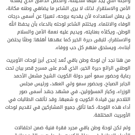
والجنة التي يجد فيها سكينته، والحضن الدافئ الذي يمنحه
الأمن والاستقرار. لذلك لا يرى الشاعر ما يضاهي وطنه مكانة،
بل يعلن استعداده لأن يفديه بروحه، تعبيرًا عن أسمى درجات
الوفاء والانتماء. ويختتم الشاعر لوحته بالدعاء بأن يحفظ الله
الوطن، ويكلأه بعنايته، ويديم عليه نعمة الأمن والسلام
والاستقرار، لتبقى ديرة الخير كما عهدها أهلها: وطنًا يحتضن
أبناءه، ويستحق منهم كل حب ووفاء.
من هنا نجد أن لوحة وطن باقي تُعد إحدى أبرز لوحات الأوبريت
الوطني الرائع ديرة الخير، الذي قُدم على مسرح قصر بيان تحت
رعاية وحضور سمو أمير دولة الكويت الشيخ مشعل الأحمد
الجابر الصباح، وبحضور سمو ولي العهد، ورئيس مجلس
الوزراء، وكبار المسؤولين، في مشهد جسّد أسمى صور
التلاحم بين قيادة الكويت و شعبها. وقد تألقت الطالبات في
أداء هذه اللوحة، كما تألق جميع المشاركين في تقديم لوحات
الأوبريت المختلفة.
ولم تكن لوحة وطن باقي مجرد فقرة فنية ضمن احتفالات