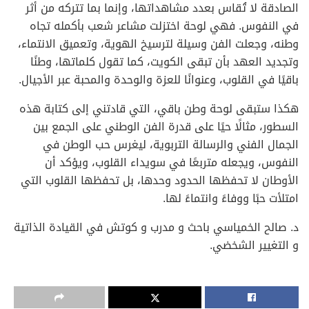
الصادقة لا تُقاس بعدد مشاهداتها، وإنما بما تتركه من أثر
في النفوس. فهي لوحة اختزلت مشاعر شعب بأكمله تجاه
وطنه، وجعلت الفن وسيلة لترسيخ الهوية، وتعميق الانتماء،
وتجديد العهد بأن تبقى الكويت، كما تقول كلماتها، وطنًا
باقيًا في القلوب، وعنوانًا للعزة والوحدة والمحبة عبر الأجيال.
هكذا ستبقى لوحة وطن باقي، التي قادتني إلى كتابة هذه
السطور، مثالًا حيًا على قدرة الفن الوطني على الجمع بين
الجمال الفني والرسالة التربوية، ليغرس حب الوطن في
النفوس، ويجعله متربعًا في سويداء القلوب، ويؤكد أن
الأوطان لا تحفظها الحدود وحدها، بل تحفظها القلوب التي
امتلأت حبًا ووفاءً وانتماءً لها.
د. صالح الخمياسي باحث و مدرب و كوتش في القيادة الذاتية
و التغيير الشخضي.