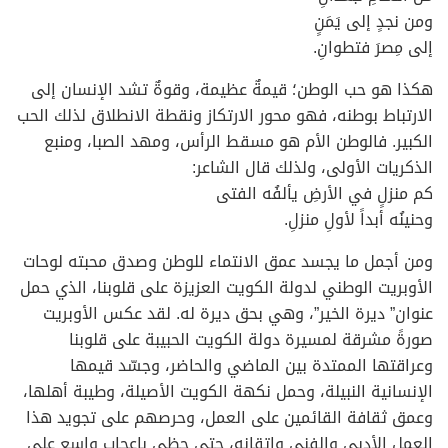
ومن نجدٍ إلى يَمَنٍ
إلى مِصرَ فتطوانِ.
هكذا هو حب الوطن؛ قيمةٌ عظيمة، وقوةٌ تشد الإنسان إلى
الارتباط بوطنه، فهو محور الارتكاز ونقطة الانطلاق لذلك الحب
الكبير. فالوطن الأم هو مسقط الرأس، ومهد الصبا، ومنبع
الذكريات الأولى، ولذلك قال الشاعر:
كم منزلٍ في الأرضِ يألفُه الفتى
وحنينُه أبداً لأولِ منزلِ.
ومن أجمل ما يجسد عمق الانتماء للوطن وصدق محبته لوحات
الأوبريت الوطني لدولة الكويت العزيزة على قلوبنا، الذي حمل
عنوان” ديرة الخير”، وهي بحق ديرة له. لقد عكس الأوبريت
صورةً مشرقة لمسيرة دولة الكويت الحبيبة على قلوبنا
وعراقتها الممتدة بين الماضي والحاضر، وجسّد قيمها
الإنسانية النبيلة، وحمل نكهة الكويت الأصيلة، وطيبة أهلها،
وعمق ثقافة القائمين على العمل، وحرصهم على تجويد هذا
العمل الأدبي والفني وإتقانه، حتى حظي بإعجاب واسع على