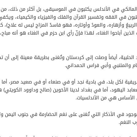
مالكي في الأندلس يكتبون في الموسيقى، بل أكثر من ذلك، من الناد
ن في الفقه وتفسير القرآن والفلك والفيزياء والكيمياء، ويكفي ال
بيعُ وأزهاره، والعودُ وأوتاره، فهو فاسدُ المزاج ليس له علاج)، ك
ن أباحوا الغناء، لهذا فإنّ رأي ابن حزم في الغناء هو أنه مباح، و
لحلبية، أيضاً وصلت إلى كردستان وتُغنى بطريقة معينة إلى أن 
م والمتنبي وأبي فراس الحمداني.
لريفية لكل بلد، في بادية نجد أو في صنعاء أو في صعيد مصر، أما ا
بد اليهود، أما في بغداد لدينا الأخوين (صالح وداوود الكويتي)
ي الأساس هي من الأندلسيات.
موجود في الأذكار التي تُغنى على نغم الحضارمة في جنوب اليمن وت
ب النغم.