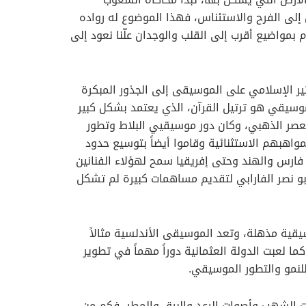
إلى الفرح والاستئناس، فهذا الموضوع له رواده
م بمواضيع أقرب إلى القلب والوجدان علّنا نعود إل
ى
ر الإسلامي على الموسيقى إلى الجذور المبكرة
موسيقي هو ترتيل القرآن، الذي يعتمد بشكل كبير
العصر الذهبي، وكان دور موسيقيي البلاط وتطور
واهبهم الاستثنائية وقاموا أيضاً بتوسيع حدود
د فارس والهند وحتى إفريقيا سمح لهؤلاء الفنانين
بو نصر الفارابي لتقديم مساهمات كبيرة لم تشكل
سيقية مذهلة، وتعد الموسيقى الأندلسية مثالاً
ما لعبت الدولة العثمانية دوراً مهماً في تطوير
للنمو والتطور الموسيقي.
ت الشهب وأصوات الرعد والبرق والمطر، فكم من