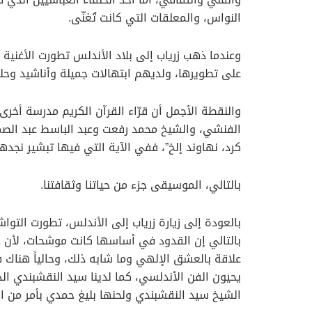
النواس، والمعلقات التي كانت تُغنّى.
وعندما ذهب زرياب إلى بلاد الأندلس تطورت الأغنية إ
على تطويرها، ولديهم ابتهالات جميلة وأناشيد وحلق
والنقطة الأجمل أن قرّاء القرآن الكريم مدرسة أخر
الفنشي، والشيخ محمد رفعت وعبد الباسط عبد الصمد
كرد، نهاوند إلخ”، ففي الآية التي فيها تبشير نجدهم
بالتالي، الموسيقى جزء من حياتنا وثقافتنا.
بالعودة إلى زيارة زرياب إلى الأندلس، تطورت التوا
بالتالي إن القدود في أساسها كانت موشحات، لأن جزء
علاقة بالعشق الإلهي وما شابه ذلك، وحالياً هناك ف
يحيون الفن الأندلسي، كما لدينا سيد النقشبندي الذي
الشيخ سيد النقشبندي ولحنها بليغ حمدي بأمر من الر