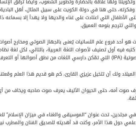
ا وتكويننا ولها علاقة بالحضارة وتطوير الشعوب، وأيضاً ترقق الإ
فكرته، حتى هنا في دولة الكويت على سبيل المثال، أهل البادية وك
تى الأطفال التي اعتادت على غناء والديها ولا يهدأ إلا بسماعه ذ
لتي تترجم بنومه العميق.
هو أحد فروع علم اللسانيات يُعنى بالجهاز الصوتي ومخارج أصوات ا
به فيه أول تصنيف لأصوات اللغة العربية، بالتالي، لكل لغة نظا
 المواقع ذات الصلة.
يلاد ولك أن تتخيل عزيزي القارئ، كم هو قديم هذا العلم ومُعتنى ب
ويعرف صوت أمه، حتى الحيوان الأليف يعرف صوت صاحبه ويخاف من 
فة.
في مجلدين، تحت عنوان “الموسيقى والغناء في ميزان الإسلام” للع
لمي حول هذا الأمر، وكنت قد أهديته للصديق الفنان والمطرب نب