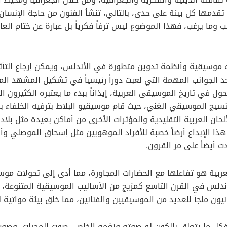
دمها كل بيئة على حدى، بالتالي، تنشأ الفنون من حاجة الإنسان 
يحب وما يرغب، فهذا الموضوع ليس ترفاً فكرياً بل عبارة عن ختام العا
 موسيقية وأنظمة تدوين متطورة في الأندلس، ويمكن إرجاع التأثي
د الجوانب المهمة التي لعبت دوراً رئيسياً في تشكيل المشهد ال
ل في تاريخ الموسيقى العربية، إيذاناً ببدء ما يعتبره الكثيرون 
نسيج الموسيقي الغني، حيث قام موسيقيو البلاط بترفيه الخلفاء بم
لحان العربية التقليدية والمؤثرات الأخرى من أماكن بعيدة مثل بلا
ذا الإبداع أرضاً خصبة للأفراد الموهوبين مثل إسحاق الموصلي وأ
ت أيضاً على مر القرون.
عربية هو تفاعلها مع الحضارات المجاورة، مما أدى إلى تحولات مو
لأندلس في القرن التاسع كمزيج من الأساليب الموسيقية المتنوعة، ك
ون ملجأ للعديد من الموسيقيين والفنانين، مما خلق بيئة مواتية 
فكل ما يتعلق بالكون له صوته ونغمه الخاص، صوت المجرات، وصو