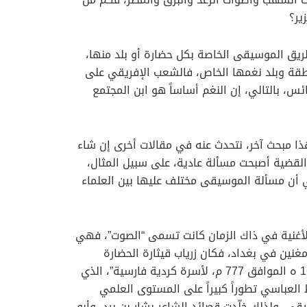
ير؟
يق الموسيقى الخاصة بكل حضارة أو بلد منها،
 منطقة وبلد نغمها الخاص، فالشعب الإفريقي على
س، بالتالي، إن النغم أساساً هو ابن المجتمع
ذا مبحث آخر، نتحدث عنه في مقالات أخرى إن شاء
 القضية أصبحت مسألة عادية، على سبيل المثال،
ي أن مسألة الموسيقى مختلف عليها بين العلماء
الأغنية في ذاك الزمان كانت تسمى “الصوت”، فهي
مغنين في بغداد، فكان زرياب قيثارة الحضارة
وصاحب الأنامل الذهبية، ” أبو الحسن علي بن نافع، ولد في حاضرة الدولة الإسلامية العباسية وعاصمتها بغداد عام 161 ه الموافق 777 م، لأسرة كردية فارسية”، الذي
ط العباسي تطوراً كبيراً على المستوى العلمي
قى، ولذلك خلّدت قصائد الشاعر بشار بن برد، وأبو