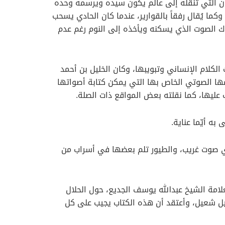
نسان التي تنقله إلى عالم يكون سيده ويرسمه وحده
ما يُقال رفقاً بالقوارير، عندما كان الحادي يسحب
اك الصوت الذي يسكنه ويأخذه إلى النوم رغم عدم
لكلام الإنساني وتبويبها، وكان الخليل بن أحمد
مها الصوتي الخاص بها التي يمكن كتابة أصواتها
ه أيّما عناية.
أي صوت غريب، والطيور تلم بعضها في أسراب من
لامة الشيخ عبدالله يوسف الجديع، حول الحلال
يل شعيل، وأعتقد أن هذه الكتاب يجيب على كل