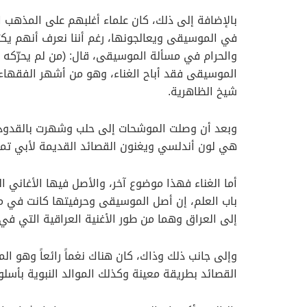
بالإضافة إلى ذلك، كان علماء أغلبهم على المذهب ال
في الموسيقى ويعالجونها، رغم أننا نعرف أنهم يكتبو
والحرام في مسألة الموسيقى، قال: (من لم يحرّكه الر
الموسيقى فقد أباح الغناء، وهو من أشهر الفقهاء الذي
شيخ الظاهرية.
وبعد أن وصلت الموشحات إلى حلب وشهرت بالقدود ا
هي لون أندلسي ويغنون القصائد القديمة لأبي تما
أما الغناء فهذا موضوع آخر، والأصل فيها الأغاني ا
باب العلم، إن أصل الموسيقى وحرفيتها كانت في معا
إلى العراق وهما من طور الأغنية العراقية التي ف
وإلى جانب ذلك وذاك، كان هناك نغماً رائعاً وهو ال
القصائد بطريقة معينة وكذلك الموالد النبوية بأسلو