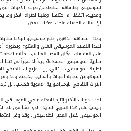
للموسيقى بطرقهم الخاصة عن طريق الأدوات التي تق
ومحبيه، اتفقنا أم اختلفنا، وعلينا احترام الآخر وما 
الإنسانية الجميلة ونحب بعضنا البعض.
وخلال عصرهم الذهبي، طور موسيقيو البلاط نظريات
لهذا التقليد الموسيقي الغني والمتنوع وتطوره. أح
على المقامات، وكان العصر العباسي بمثابة نقطة تحو
نظرية الموسيقى المتقدمة جزءاً لا يتجزأ من هذا ال
نظرية الموسيقى، بالتالي، إن المزيج الديناميكي للأ
الموهوبين بتجربة أصوات وأساليب جديدة، وقد وفر ه
التراث الثقافي للإمبراطورية الأموية فحسب، بل تردد
أحد الجوانب الأكثر إثارة للاهتمام في الموسيقى ال
رئيسياً على هذا المزيج الفريد، الذي نشأ في بلد ا
الموسيقى خلال العصر الكلاسيكي، وقد وفر العثماني
من هنا، إن الكون ككل له جرسه ونغمه الخاص به، 