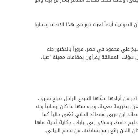
أن الصوفية أيضاً لعبت دور في هذا الاتجاه وعملوا
يخ علي محمود في مصر، مروراً بالدكتور طه
هؤلاء العمالقة يقرأون بمقامات معينة “صبا،
خر من أجادها وغنّاها المبدع الراحل صباح فخري،
ل بطريقة معينة، وجزء منها ما كان روحانياً وله
د ابن عربي وقصائد الحلاج، تُغنى حالياً كما
ليم حافظ، ومولاي إني ببابك.. حكاية أغنية غناها
ن اللحن رائع رغم بساطته، من مقام البياتي.