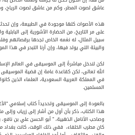
عاشق لصوت المطر، وكم من عاشق لصوت الرياح، وهد
هذه الأصوات كلها موجودة في الطبيعة، وإن تحدثن
على مر التاريخ، من الحضارة الآشورية إلى البابلية
سبيل المثال، له نغمه الخاص تجدها برقصاتهم وفلكل
والبيئة التي يولد فيها، وإن أرنا التبحر في هذا ا
لكن لندخل مباشرةً إلى الموسيقى في العالم الإسل
الله تعالى، لكن كقاعدة عامة إن قضية الموسيقى مخ
في المملكة العربية السعودية، العلماء الذين كان
المسلمين.
بالعودة إلى الموسيقى وتحديداً كتاب إسلامي “الأ
هذا الكتاب، ذكر بأن أول من أشار إلى زرياب وإلى م
كان مطرب الخلفاء، ففي ذلك الوقت، كانت بغداد منارة
والفني والثقافي، أما أحد الخلفاء العباسيين الذي 