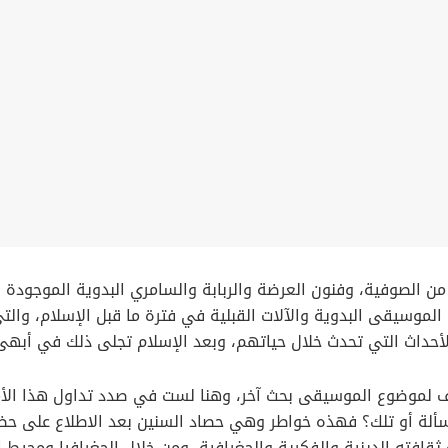
من الصوفية، وفنون العرضة والربابة والسامري البدوية الموجودة ف
الموسيقى البدوية والآلات القبلية في فترة ما قبل الإسلام، والتي
حداث التي تحدث خلال حياتهم، وبعد الإسلام تجلى ذلك في أبهى 
الف لموضوع الموسيقى بحث آخر، وهنا لست في صدد تداول هذا الأم
لة أو تلك؟ فهذه خواطر وهي حصاد السنين بعد الاطلاع على حضارا
قافته الدينية والفكرية والجغرافية، ومن خلال الجغرافيا ومحيط 