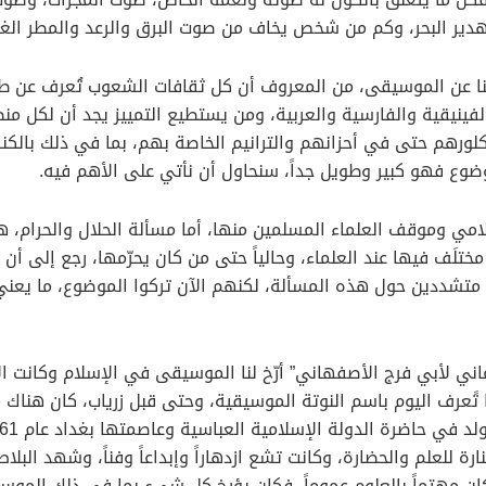
ير البحر، وكم من شخص يخاف من صوت البرق والرعد والمطر الغز
ا عن الموسيقى، من المعروف أن كل ثقافات الشعوب تُعرف عن طر
 والفينيقية والفارسية والعربية، ومن يستطيع التمييز يجد أن لكل
ورهم حتى في أحزانهم والترانيم الخاصة بهم، بما في ذلك بالكنائ
لموضوع فهو كبير وطويل جداً، سنحاول أن نأتي على الأهم فيه.
امي وموقف العلماء المسلمين منها، أما مسألة الحلال والحرام، ه
تلَف فيها عند العلماء، وحالياً حتى من كان يحرّمها، رجع إلى أن
وا متشددين حول هذه المسألة، لكنهم الآن تركوا الموضوع، ما يعن
غاني لأبي فرج الأصفهاني” أرّخ لنا الموسيقى في الإسلام وكانت 
ا تًعرف اليوم باسم النوتة الموسيقية، وحتى قبل زرياب، كان هناك 
 للعلم والحضارة، وكانت تشع ازدهاراً وإبداعاً وفناً، وشهد البلا
كان مهتماً بالعلوم عموماً، فكان يؤرخ كل شيء بما في ذلك الموسي