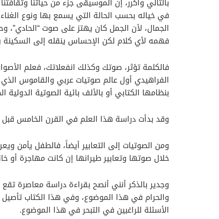
بالتالي وأكرر، إن الموسيقى جزء من حياتنا وثقافتن
في خياله بحسب الحالة التي يسمع بها ونوع الغناء و
الجمال، لأن الجمل كان يهتز على صوت “الحادي”، وح
فهمه لأي كلام لكن الإحساس ينقله إلى السكينة وا
فالكلمة تؤثر، صوتك وكذلك انفعلاتك، فعلم الأصوات 
الفراهيدي أول عالم صوتيات عربي والقاموس الذي كت
بنظامها الكتابي أو بالألف بائية الصوتية الدولية الصوتية (IPA) التي تمّكن دارسي اللغات من نطق أصواتها أو التعرف عليها، كما نقلته بعض
وقد بدأت دراسة هذا العلم في القرن الخامس قبل الم
ومن الصوتيات إلى التعابير أيضاً، فالطفل يأمن 
خلال صوتها وتعابير طيرانها إن كانت مهاجرة أو خائ
وجدير بالذكر أنني أنصح بقراءة دراسة معاصرة تقع 
والحرام في هذا الموضوع، وفي هذا الكتاب تأصيل ع
الأسئلة للراغبين في التبحر في هذا الموضوع.