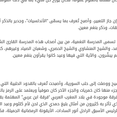
ن جاز التعبير، وأصبح تًعرف بما يسمّى “الأندلسيات”، وجدير بالذكر 
ات، وذكر بنغم معين.
ى تسمى المدرسة النغمية، من بين أصحاب هذه المدرسة القارئ الش
، والشيخ المنشاوي والشيخ الحصري، وشعبان الصياد وغيرهم، كل 
 يبشّرون، والآية التي فيها وعيد كانوا يقرأون بنغم معين.
شيح ووصلت إلى حلب السورية، وأصبحت تُعرف بالقدود الحلبية التي آ
 منها كان خمريات والجزء الآخر كان صوفياً ويعتمد على الرمز بالغز
رقة موجودة في بلاد المغرب العربي “فرقة ابن عربي” المهتمة بقصائ
 تأثر به كثيرون من أمثال بليغ حمدي الذي لحن لأم كلثوم وعبد الح
ئيس الأسبق الراحل أنور السادات، الأيقونة الرمضانية الجميلة، فكا